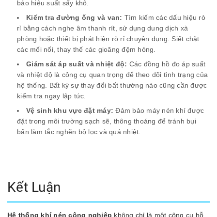
bảo hiệu suất sấy khô.
Kiểm tra đường ống và van:
Tìm kiếm các dấu hiệu rò
rỉ bằng cách nghe âm thanh rít, sử dụng dung dịch xà
phòng hoặc thiết bị phát hiện rò rỉ chuyên dụng. Siết chặt
các mối nối, thay thế các gioăng đệm hỏng.
Giám sát áp suất và nhiệt độ:
Các đồng hồ đo áp suất
và nhiệt độ là công cụ quan trọng để theo dõi tình trạng của
hệ thống. Bất kỳ sự thay đổi bất thường nào cũng cần được
kiểm tra ngay lập tức.
Vệ sinh khu vực đặt máy:
Đảm bảo máy nén khí được
đặt trong môi trường sạch sẽ, thông thoáng để tránh bụi
bẩn làm tắc nghẽn bộ lọc và quá nhiệt.
Kết Luận
Hệ thống khí nén công nghiệp
không chỉ là một công cụ hỗ