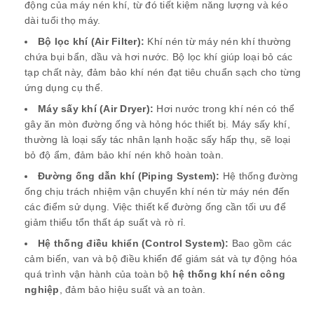
động của máy nén khí, từ đó tiết kiệm năng lượng và kéo
dài tuổi thọ máy.
Bộ lọc khí (Air Filter):
Khí nén từ máy nén khí thường
chứa bụi bẩn, dầu và hơi nước. Bộ lọc khí giúp loại bỏ các
tạp chất này, đảm bảo khí nén đạt tiêu chuẩn sạch cho từng
ứng dụng cụ thể.
Máy sấy khí (Air Dryer):
Hơi nước trong khí nén có thể
gây ăn mòn đường ống và hỏng hóc thiết bị. Máy sấy khí,
thường là loại sấy tác nhân lạnh hoặc sấy hấp thụ, sẽ loại
bỏ độ ẩm, đảm bảo khí nén khô hoàn toàn.
Đường ống dẫn khí (Piping System):
Hệ thống đường
ống chịu trách nhiệm vận chuyển khí nén từ máy nén đến
các điểm sử dụng. Việc thiết kế đường ống cần tối ưu để
giảm thiểu tổn thất áp suất và rò rỉ.
Hệ thống điều khiển (Control System):
Bao gồm các
cảm biến, van và bộ điều khiển để giám sát và tự động hóa
quá trình vận hành của toàn bộ
hệ thống khí nén công
nghiệp
, đảm bảo hiệu suất và an toàn.