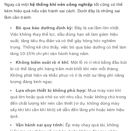
Ngay cả một
hệ thống khí nén công nghiệp
tốt cũng có thể
kém hiệu quả nếu vận hành sai cách. Dưới đây là những sai
lầm cần tránh:
Bỏ qua bảo dưỡng định kỳ:
Đây là sai lầm lớn nhất.
Việc không thay thế lọc, dầu đúng hạn sẽ làm giảm hiệu
suất, tăng tiêu thụ điện và có thể gây hỏng hóc nghiêm
trọng. Thống kê cho thấy, việc bỏ qua bảo dưỡng có thể làm
tăng 10-15% chi phí vận hành hàng năm.
Không kiểm soát rò rỉ khí:
Một lỗ rò rỉ nhỏ bằng đầu bút
bi có thể lãng phí hàng trăm mét khối khí nén mỗi tháng.
Không phát hiện và khắc phục rò rỉ là một sự lãng phí năng
lượng đáng kinh ngạc.
Lựa chọn thiết bị không phù hợp:
Mua máy nén khí
quá lớn hoặc quá nhỏ so với nhu cầu, hoặc không chú trọng
đến chất lượng khí nén cần thiết (ví dụ: không dùng máy
sấy khí khi cần khí khô) sẽ dẫn đến lãng phí hoặc kém hiệu
quả.
Vận hành sai quy trình:
Ép máy chạy quá tải, không