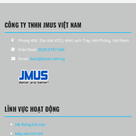
CÔNG TY TNHH JMUS VIỆT NAM
Phòng 409, Tòa nhà VCCI, 464 Lạch Tray, Hải Phòng, Việt Nam.
Điện thoại:
0225.3757.045
Email:
tuan@jmus.com.sg
LĨNH VỰC HOẠT ĐỘNG
Hệ thống khí nén
Máy nén khí IHI