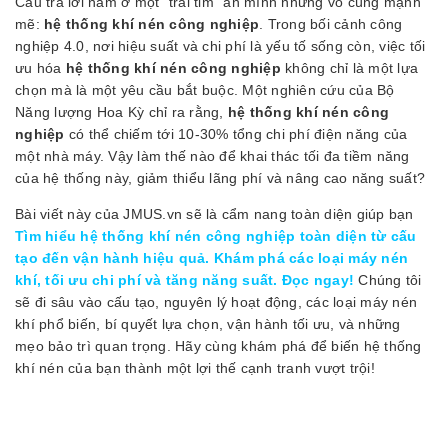
Câu trả lời nằm ở một “trái tim” ẩn mình nhưng vô cùng mạnh
mẽ:
hệ thống khí nén công nghiệp
. Trong bối cảnh công
nghiệp 4.0, nơi hiệu suất và chi phí là yếu tố sống còn, việc tối
ưu hóa
hệ thống khí nén công nghiệp
không chỉ là một lựa
chọn mà là một yêu cầu bắt buộc. Một nghiên cứu của Bộ
Năng lượng Hoa Kỳ chỉ ra rằng,
hệ thống khí nén công
nghiệp
có thể chiếm tới 10-30% tổng chi phí điện năng của
một nhà máy. Vậy làm thế nào để khai thác tối đa tiềm năng
của hệ thống này, giảm thiểu lãng phí và nâng cao năng suất?
Bài viết này của JMUS.vn sẽ là cẩm nang toàn diện giúp bạn
Tìm hiểu hệ thống khí nén công nghiệp toàn diện từ cấu
tạo đến vận hành hiệu quả. Khám phá các loại máy nén
khí, tối ưu chi phí và tăng năng suất. Đọc ngay!
Chúng tôi
sẽ đi sâu vào cấu tạo, nguyên lý hoạt động, các loại máy nén
khí phổ biến, bí quyết lựa chọn, vận hành tối ưu, và những
mẹo bảo trì quan trọng. Hãy cùng khám phá để biến hệ thống
khí nén của bạn thành một lợi thế cạnh tranh vượt trội!