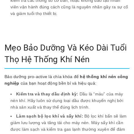
kiểm tra các thông số cơ bản, hoặc không đào tạo nhân
viên vận hành đúng cách cũng là nguyên nhân gây ra sự cố
và giảm tuổi thọ thiết bị.
Mẹo Bảo Dưỡng Và Kéo Dài Tuổi
Thọ Hệ Thống Khí Nén
Bảo dưỡng pro-active là chìa khóa để
hệ thống khí nén công
nghiệp
của bạn hoạt động bền bỉ và hiệu quả:
Kiểm tra và thay dầu định kỳ:
Dầu là “máu” của máy
nén khí. Hãy luôn sử dụng loại dầu được khuyến nghị bởi
nhà sản xuất và thay thế đúng lịch trình.
Làm sạch bộ lọc khí và sấy khí:
Bộ lọc khí bẩn sẽ làm
giảm lưu lượng và tăng tải cho máy nén. Máy sấy khí cần
được làm sạch và kiểm tra gas lạnh thường xuyên để đảm